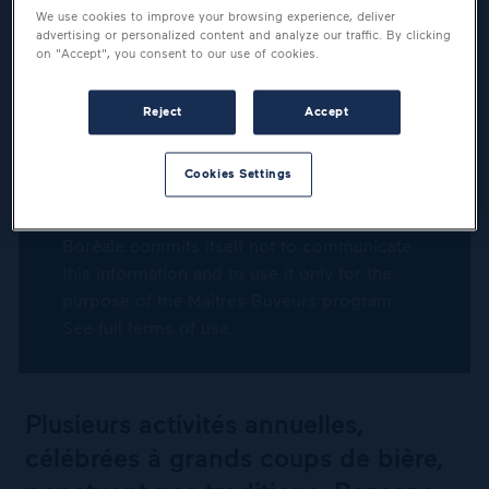
KEEP UP TO DATE
We use cookies to improve your browsing experience, deliver
advertising or personalized content and analyze our traffic. By clicking
on "Accept", you consent to our use of cookies.
Become a Maître Buveur.
Reject
Accept
Cookies Settings
Boréale commits itself not to communicate
this information and to use it only for the
purpose of the Maîtres Buveurs program.
See full terms of use.
Plusieurs activités annuelles,
célébrées à grands coups de bière,