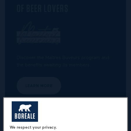
OF BEER LOVERS
Discover the Maîtres Buveurs program and
the benefits awaiting its members.
LEARN MORE
We respect your privacy.