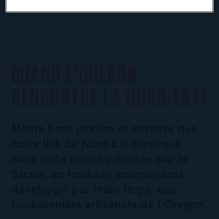
QUAND L'OREGON
RENCONTRE LA NORD-EST!
Même base juteuse et soyeuse que
notre IPA du Nord-Est classique,
mais cette fois-ci sublimée par le
Strata, un houblon indépendant
développé par Indie Hops, une
houblonnière artisanale de l’Oregon.