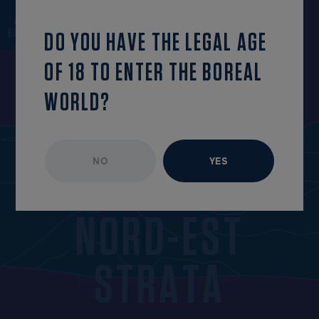
back to the list
OPEN MENU
DO YOU HAVE THE LEGAL AGE
OF 18 TO ENTER THE BOREAL
WORLD?
EPISODES
EPISODE IN LIMITED DISTRIBUTION
NO
YES
I
P
A
D
U
N
O
R
D
-
E
S
T
S
T
R
A
T
A