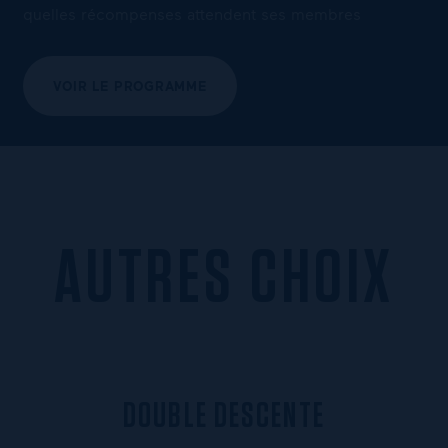
quelles récompenses attendent ses membres
VOIR LE PROGRAMME
AUTRES CHOIX
D
O
U
B
L
E
D
E
S
C
E
N
T
E