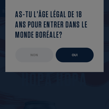
revenir à la liste
OUVRIR LE MENU
AS-TU L’ÂGE LÉGAL DE 18
ANS POUR ENTRER DANS LE
MONDE BORÉALE?
NON
OUI
ÉPISODE NON DISPONIBLE
AOÛT 2021
H
O
P
A
H
O
P
A