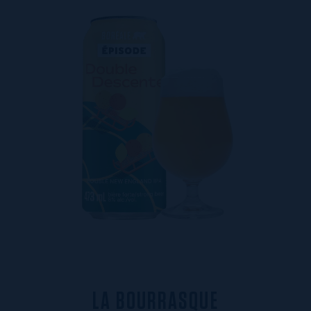
L
A
B
O
U
R
R
A
S
Q
U
E