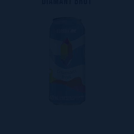
D
I
A
M
A
N
T
B
R
U
T