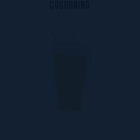
C
O
C
O
O
N
I
N
G