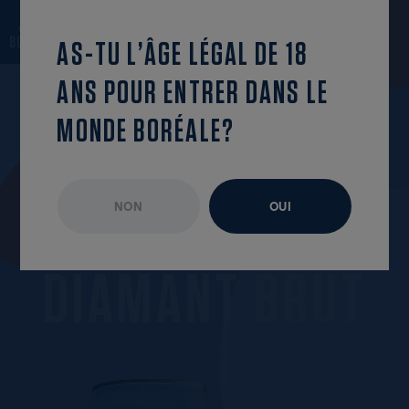
revenir à la liste
OUVRIR LE MENU
AS-TU L’ÂGE LÉGAL DE 18
ANS POUR ENTRER DANS LE
MONDE BORÉALE?
NON
OUI
ÉPISODE NON DISPONIBLE
FÉVRIER 2019
D
I
A
M
A
N
T
B
R
U
T