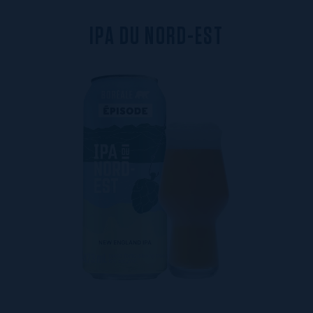
I
P
A
D
U
N
O
R
D
-
E
S
T