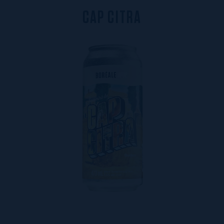
C
A
P
C
I
T
R
A