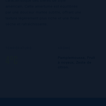
caractéristique des bières de style
américain. Cette amertume est équilibrée
par une douceur maltée subtile, offrant une
texture légèrement plus riche et une finale
sèche et rafraîchissante.
TEMPÉRATURE
ARÔME
4°C
Pamplemousse, Fruit
à noyaux, Zeste de
citron.