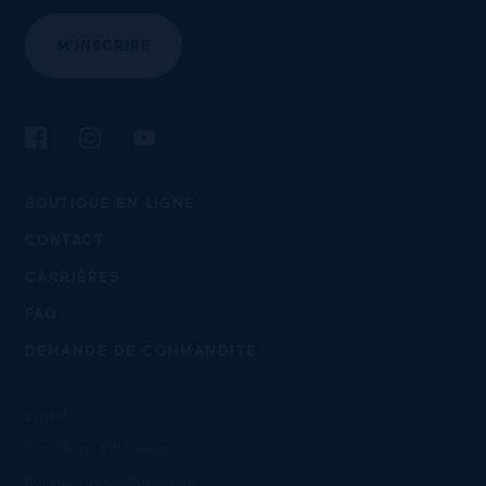
M'INSCRIRE
Suivez-nous sur Facebook
Suivez-nous sur Instagram
Suivez-nous sur YouTube
BOUTIQUE EN LIGNE
CONTACT
CARRIÈRES
FAQ
DEMANDE DE COMMANDITE
English
Conditions d’utilisation
Politique de confidentialité