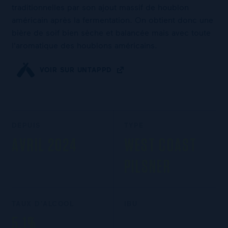
traditionnelles par son ajout massif de houblon
américain après la fermentation. On obtient donc une
bière de soif bien sèche et balancée mais avec toute
l'aromatique des houblons américains.
VOIR SUR UNTAPPD
DEPUIS
TYPE
AVRIL 2024
WEST COAST
PILSNER
TAUX D’ALCOOL
IBU
5,1%