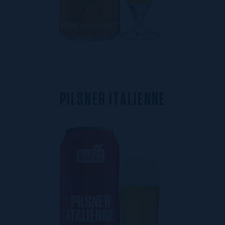
P
I
L
S
N
E
R
I
T
A
L
I
E
N
N
E