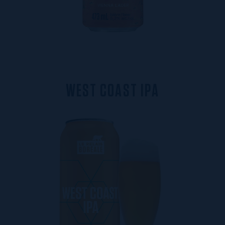
W
E
S
T
C
O
A
S
T
I
P
A