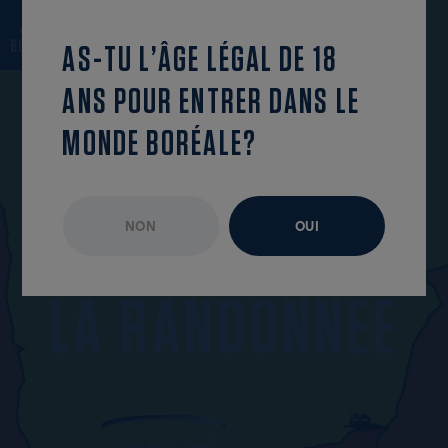
revenir à la liste
OUVRIR LE MENU
AS-TU L’ÂGE LÉGAL DE 18
ANS POUR ENTRER DANS LE
MONDE BORÉALE?
NON
OUI
ÉPISODE NON DISPONIBLE
AVRIL 2024
L
A
R
A
N
D
O
N
N
É
E