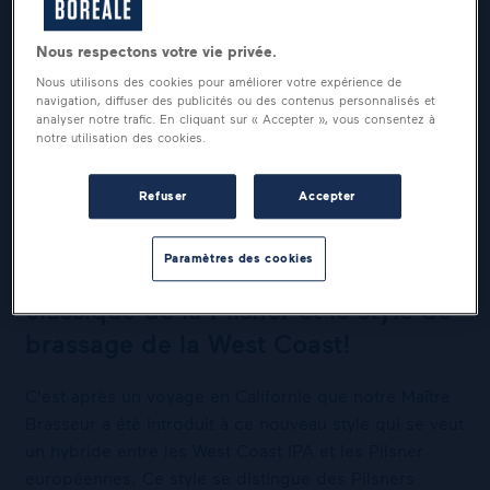
Nous respectons votre vie privée.
Nous utilisons des cookies pour améliorer votre expérience de
navigation, diffuser des publicités ou des contenus personnalisés et
analyser notre trafic. En cliquant sur « Accepter », vous consentez à
notre utilisation des cookies.
UNE BALADE SUR LA CÔTE
OUEST QUI DONNE SOIF!
Refuser
Accepter
Paramètres des cookies
La bière qui combine l'approche
classique de la Pilsner et le style de
brassage de la West Coast!
C'est après un voyage en Californie que notre Maître
Brasseur a été introduit à ce nouveau style qui se veut
un hybride entre les West Coast IPA et les Pilsner
européennes. Ce style se distingue des Pilsners