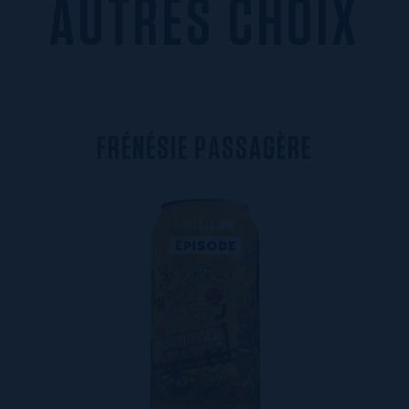
AUTRES CHOIX
F
R
É
N
É
S
I
E
P
A
S
S
A
G
È
R
E