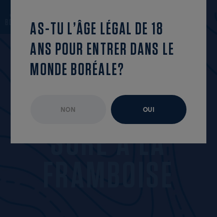
revenir à la liste
OUVRIR LE MENU
AS-TU L’ÂGE LÉGAL DE 18
ANS POUR ENTRER DANS LE
MONDE BORÉALE?
NON
OUI
HORS SENTIERS
DISPONIBLE À L’ANNÉE
S
U
R
E
À
L
A
F
R
A
M
B
O
I
S
E