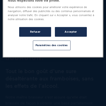
Nous respectons votre vie privée.
Nous utilisons des cookies pour améliorer votre expérience de
navigation, diffuser des publicités ou des contenus personnalisés et
analyser notre trafic. En cliquant sur « Accepter », vous consentez à
notre utilisation des cookies.
UNE BIÈRE SURE POUR
Refuser
Accepter
SAVOURER CHAQUE
Paramètres des cookies
OCCASION.
Tout le bon goût d'une sure
désaltérante aux framboises, sans
les effets de l'alcool.
Notre maître brasseur s'est assuré qu'elle était
brassée de façon à obtenir une base parfaitement