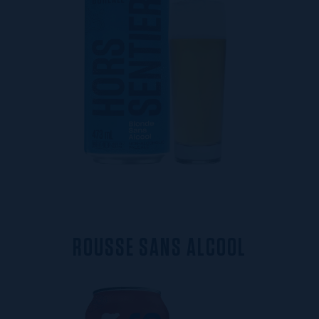
R
O
U
S
S
E
S
A
N
S
A
L
C
O
O
L