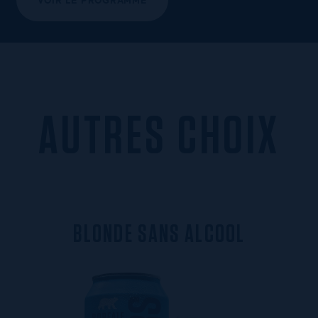
AUTRES CHOIX
B
L
O
N
D
E
S
A
N
S
A
L
C
O
O
L