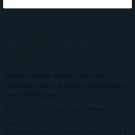
EXPÉRIENCE #YIN :
AMERTUME VALIDÉE.
Notre version sèche, claire et
résineuse de la double collaboration
avec BreWskey.
Ici, le Simcoe prend toute la place, travaillé en T90,
Dynaboost, Hyperboost et Cryo, pour livrer un max de
résine, de pin et une amertume franche qui claque. Le
Nectaron vient balancer le tout avec une petite touche