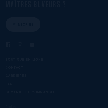
MAÎTRES BUVEURS ?
M'INSCRIRE
Suivez-nous sur Facebook
Suivez-nous sur Instagram
Suivez-nous sur YouTube
BOUTIQUE EN LIGNE
CONTACT
CARRIÈRES
FAQ
DEMANDE DE COMMANDITE
English