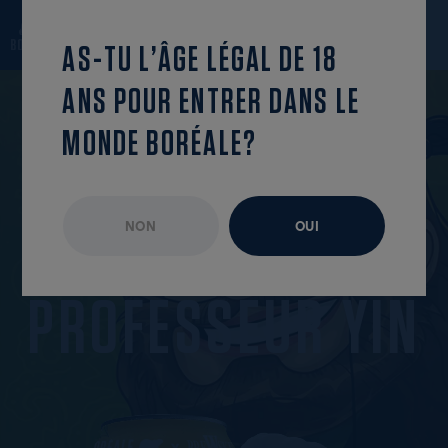
revenir à la
trouve cet
OUVRIR LE MENU
liste
épisode
AS-TU L’ÂGE LÉGAL DE 18
ANS POUR ENTRER DANS LE
MONDE BORÉALE?
NON
OUI
ÉPISODE NON DISPONIBLE
FÉVRIER 2026
P
R
O
F
E
S
S
E
U
R
Y
I
N