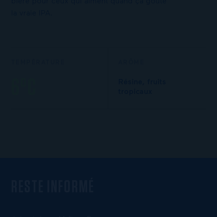
bière pour ceux qui aiment quand ça goûte
la vraie IPA.
TEMPÉRATURE
ARÔME
6°C
Résine, fruits
tropicaux
RESTE INFORMÉ