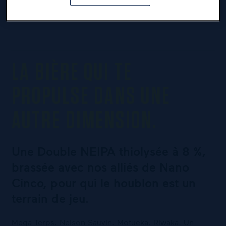
LA BIÈRE QUI TE
PROPULSE DANS UNE
AUTRE DIMENSION.
Une Double NEIPA thiolysée à 8 %,
brassée avec nos alliés de Nano
Cinco, pour qui le houblon est un
terrain de jeu.
Mega Terps. Nelson Sauvin. Motueka. Riwaka. Un