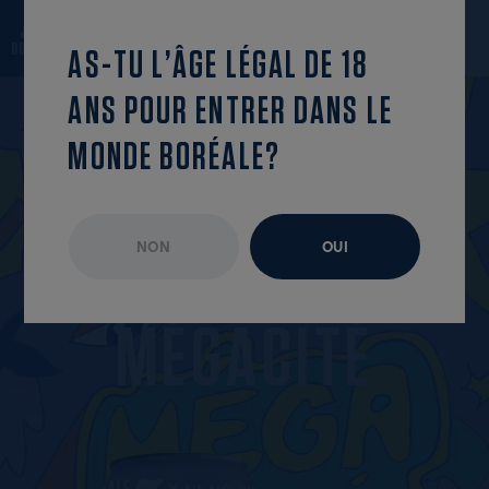
revenir à la
trouve cet
OUVRIR LE MENU
liste
épisode
AS-TU L’ÂGE LÉGAL DE 18
ANS POUR ENTRER DANS LE
MONDE BORÉALE?
NON
OUI
ÉPISODE NON DISPONIBLE
AOÛT 2025
M
É
G
A
C
I
T
É