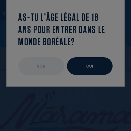
revenir à la liste
OUVRIR LE MENU
AS-TU L’ÂGE LÉGAL DE 18
ANS POUR ENTRER DANS LE
MONDE BORÉALE?
NON
OUI
ÉPISODE NON DISPONIBLE
AOÛT 2024
M
Ā
R
A
M
A