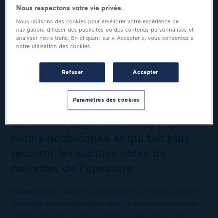
Nous respectons votre vie privée.
Nous utilisons des cookies pour améliorer votre expérience de
navigation, diffuser des publicités ou des contenus personnalisés et
analyser notre trafic. En cliquant sur « Accepter », vous consentez à
notre utilisation des cookies.
AMATEUR DE LAGER,
Refuser
Accepter
CELLE-CI EST POUR VOUS!
Paramètres des cookies
La version Lager bien crispy qui est
moins houblonnée et qui fait plus
ressortir les subtiles notes de
noisettes de l'épeautre.
Marama est la version Lager de nos 2 bières de soif
brassées en collaboration avec la brasserie Herman
située à Prévost. Celle-ci est plus digeste et fait