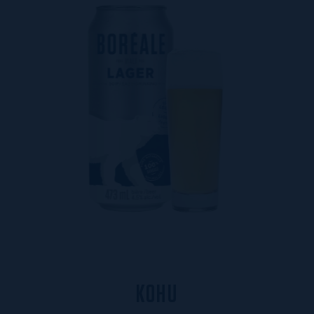
K
O
H
U