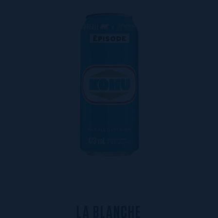
L
A
B
L
A
N
C
H
E