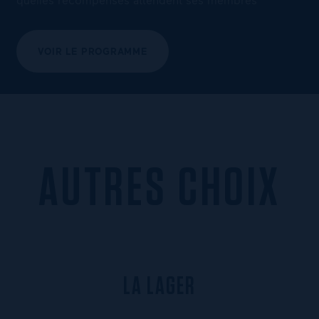
VOIR LE PROGRAMME
AUTRES CHOIX
L
A
L
A
G
E
R