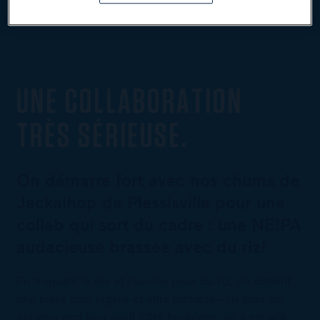
UNE COLLABORATION
TRÈS SÉRIEUSE.
On démarre fort avec nos chums de
Jackalhop de Plessisville pour une
collab qui sort du cadre : une NEIPA
audacieuse brassée avec du riz!
En troquant le blé et l’avoine pour du riz, on obtient
une bière plus légère et ultra pintable—un gros jus
qui descend tout seul! Côté houblons, on y est allé