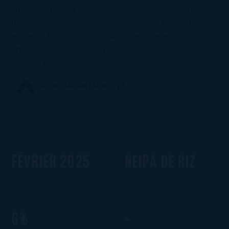
all-in : Du Motueka pour des notes vives de zeste de
lime. Strata pour des arômes riches de fraises bien
mûres et HBC 630, un houblon expérimental qui
apporte des saveurs surprenantes de framboise et de
gomme balloune.
VOIR SUR UNTAPPD
DEPUIS
TYPE
FÉVRIER 2025
NEIPA DE RIZ
TAUX D’ALCOOL
IBU
6%
-