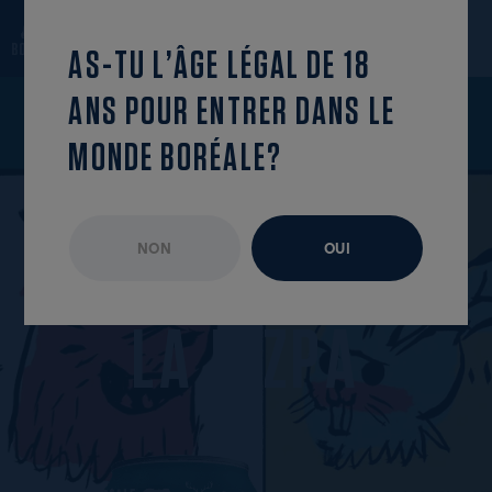
revenir à la
trouve cet
OUVRIR LE MENU
liste
épisode
AS-TU L’ÂGE LÉGAL DE 18
ANS POUR ENTRER DANS LE
MONDE BORÉALE?
NON
OUI
ÉPISODE NON DISPONIBLE
FÉVRIER 2025
L
A
R
I
Z
P
A