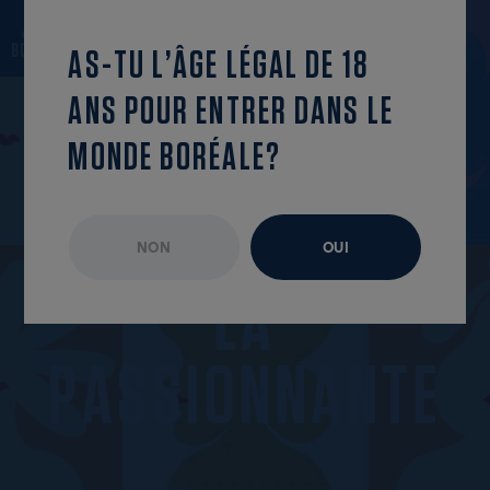
revenir à la liste
OUVRIR LE MENU
AS-TU L’ÂGE LÉGAL DE 18
ANS POUR ENTRER DANS LE
MONDE BORÉALE?
NON
OUI
ÉPISODE NON DISPONIBLE
JUILLET 2024
L
A
P
A
S
S
I
O
N
N
A
N
T
E