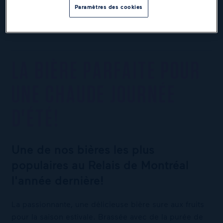
Paramètres des cookies
LA BIÈRE PARFAITE POUR
UNE CHAUDE JOURNÉE
D'ÉTÉ!
Une de nos bières les plus
populaires au Relais de Montréal
l'année dernière!
La passionnante, une délicieuse bière sure aux fruits
pour la saison estivale. Brassée avec de la purée de