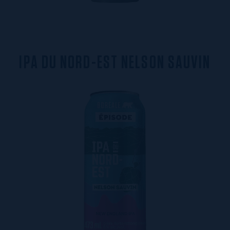
I
P
A
D
U
N
O
R
D
-
E
S
T
N
E
L
S
O
N
S
A
U
V
I
N