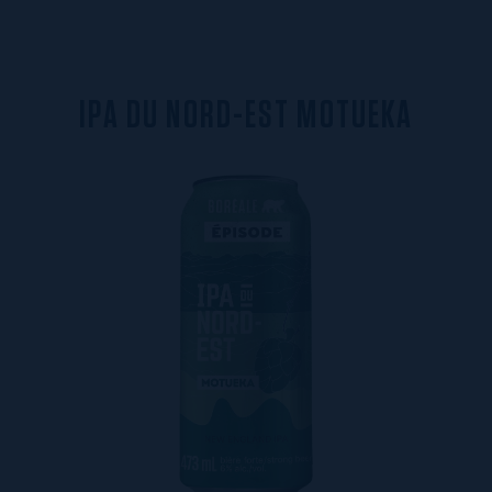
I
P
A
D
U
N
O
R
D
-
E
S
T
M
O
T
U
E
K
A