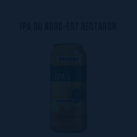
I
P
A
D
U
N
O
R
D
-
E
S
T
N
E
C
T
A
R
O
N