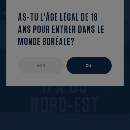
revenir à la
trouve cet
OUVRIR LE MENU
liste
épisode
AS-TU L’ÂGE LÉGAL DE 18
ANS POUR ENTRER DANS LE
MONDE BORÉALE?
NON
OUI
ÉPISODES
DISPONIBLE À L’ANNÉE
I
P
A
D
U
N
O
R
D
-
E
S
T