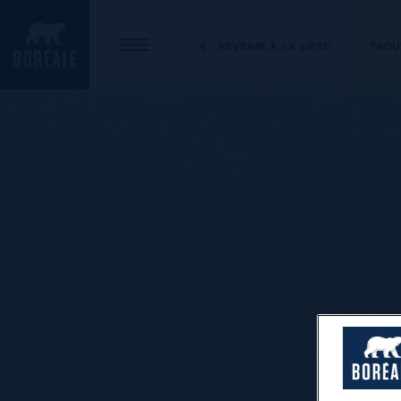
revenir à la liste
trou
OUVRIR LE MENU