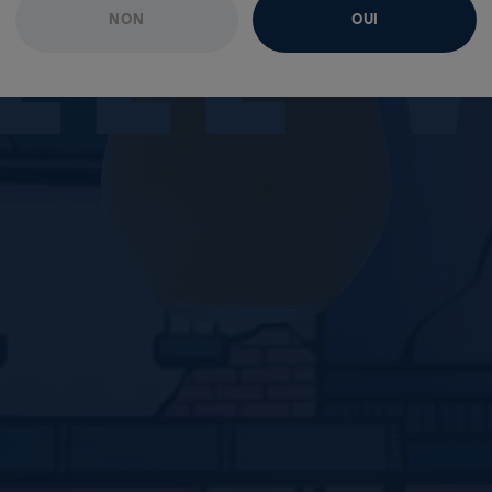
L
L
E
NON
OUI