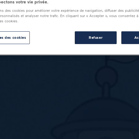
ectons votre vie privée.
ons des cookies pour améliorer votre expérience de navigation, diffuser des publicit
rsonnalisés et analyser notre trafic. En cliquant sur « Accepter », vous consentez à
des cookies.
es des cookies
Refuser
Ac