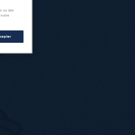
és ou des
 notre
cepter