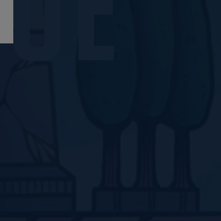
V
U
E