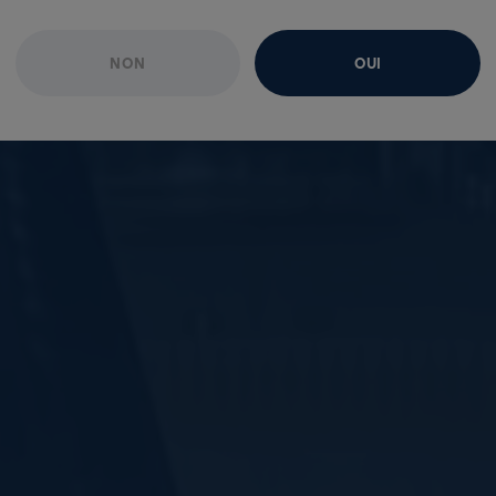
NON
OUI