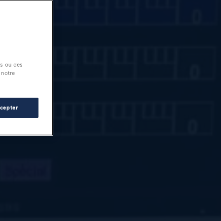
és ou des
 notre
cepter