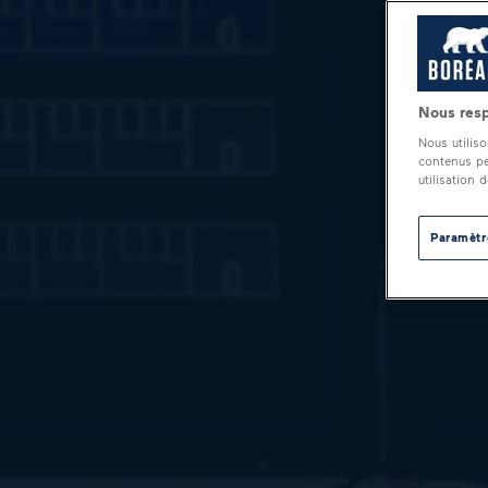
Nous resp
Nous utilis
contenus pe
utilisation 
Paramètr